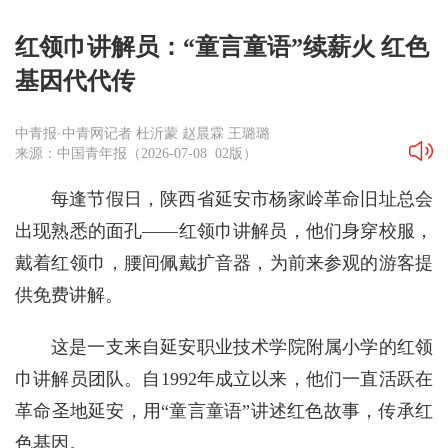
红领巾讲解员：“童言童语”续薪火 红色
基因代代传
中青报·中青网记者 杜沂蒙 赵晨霖 王璐璐
来源：中国青年报（2026-07-08 02版）
每逢节假日，陕西省延安市杨家岭革命旧址总会
出现熟悉的面孔——红领巾讲解员，他们身穿校服，
戴着红领巾，腰间佩戴扩音器，为前来参观的游客提
供免费讲解。
这是一支来自延安职业技术学院附属小学的红领
巾讲解员团队。自1992年成立以来，他们一直活跃在
革命圣地延安，用“童言童语”讲述红色故事，传承红
色基因。