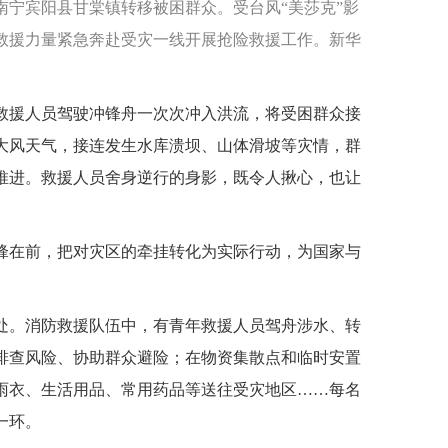
南宁宾阳县甘棠镇转移被困群众。受台风“美莎克”影
救援力量紧急奔赴受灾一线开展抢险救援工作。新华
救援人员驾驶冲锋舟一次次冲入洪流，将受困群众接
大风天气，接连发生水库溃坝、山体滑坡等灾情，群
推进。救援人员舍身逆行的身影，既令人揪心，也让
锋在前，把对灾区的牵挂转化为实际行动，为国家与
处。消防救援队伍中，有青年救援人员驾舟涉水、转
排查风险、协助群众避险；在物资集散点和临时安置
雨衣、生活用品、常用药品等送往受灾地区……每名
一环。