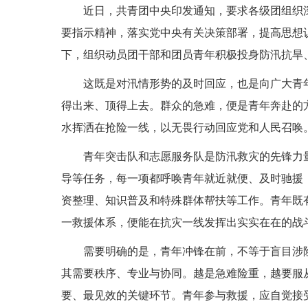
近日，共青团中央印发通知，要求各级团组织
要指示精神，落实党中央有关决策部署，提高思想
下，组织动员团干部和团员青年积极投身防汛抗旱
这既是对汛情形势的及时回应，也是向广大青
得出来、顶得上去。群众的急难，便是青年奔赴的
水挥洒在抢险一线，以无畏行动回应党和人民召唤
青年突击队和志愿服务队是防汛救灾的先锋力
导等任务，每一项都呼唤青年就近就便、及时驰援
资整理、知识普及和特殊群体帮扶等工作。青年既
一救援体系，便能在抗灾一线发挥出实实在在的战
需要明确的是，青年冲锋在前，不等于盲目涉
其需要秩序、专业与协同。越是急难险重，越要服
要、最见效的关键环节。青年参与救援，应自觉接