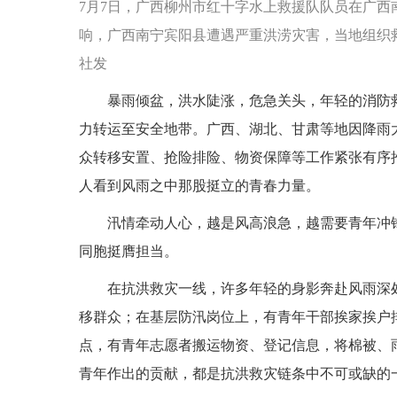
7月7日，广西柳州市红十字水上救援队队员在广西
响，广西南宁宾阳县遭遇严重洪涝灾害，当地组织
社发
暴雨倾盆，洪水陡涨，危急关头，年轻的消防
力转运至安全地带。广西、湖北、甘肃等地因降雨
众转移安置、抢险排险、物资保障等工作紧张有序
人看到风雨之中那股挺立的青春力量。
汛情牵动人心，越是风高浪急，越需要青年冲
同胞挺膺担当。
在抗洪救灾一线，许多年轻的身影奔赴风雨深
移群众；在基层防汛岗位上，有青年干部挨家挨户
点，有青年志愿者搬运物资、登记信息，将棉被、
青年作出的贡献，都是抗洪救灾链条中不可或缺的