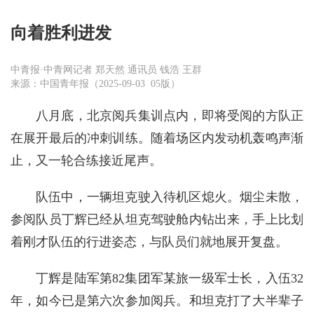
向着胜利进发
中青报·中青网记者 郑天然 通讯员 钱浩 王群
来源：中国青年报（2025-09-03 05版）
八月底，北京阅兵集训点内，即将受阅的方队正
在展开最后的冲刺训练。随着场区内发动机轰鸣声渐
止，又一轮合练接近尾声。
队伍中，一辆坦克驶入待机区熄火。烟尘未散，
参阅队员丁辉已经从坦克驾驶舱内钻出来，手上比划
着刚才队伍的行进姿态，与队员们就地展开复盘。
丁辉是陆军第82集团军某旅一级军士长，入伍32
年，如今已是第六次参加阅兵。和坦克打了大半辈子