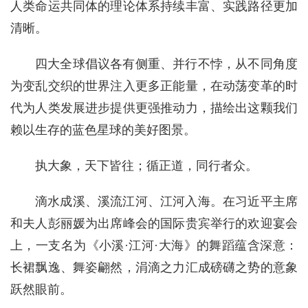
人类命运共同体的理论体系持续丰富、实践路径更加
清晰。
四大全球倡议各有侧重、并行不悖，从不同角度
为变乱交织的世界注入更多正能量，在动荡变革的时
代为人类发展进步提供更强推动力，描绘出这颗我们
赖以生存的蓝色星球的美好图景。
执大象，天下皆往；循正道，同行者众。
滴水成溪、溪流江河、江河入海。在习近平主席
和夫人彭丽媛为出席峰会的国际贵宾举行的欢迎宴会
上，一支名为《小溪·江河·大海》的舞蹈蕴含深意：
长裙飘逸、舞姿翩然，涓滴之力汇成磅礴之势的意象
跃然眼前。