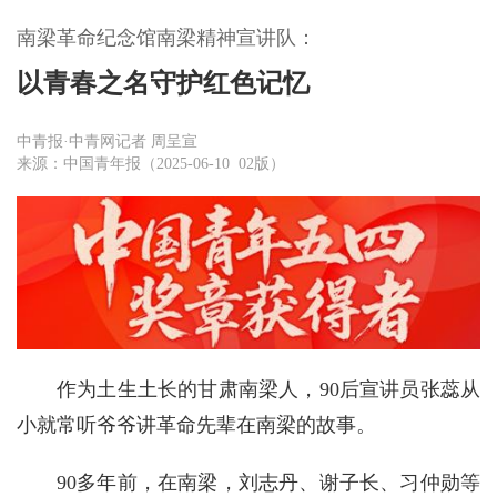
南梁革命纪念馆南梁精神宣讲队：
以青春之名守护红色记忆
中青报·中青网记者 周呈宣
来源：中国青年报（2025-06-10 02版）
作为土生土长的甘肃南梁人，90后宣讲员张蕊从
小就常听爷爷讲革命先辈在南梁的故事。
90多年前，在南梁，刘志丹、谢子长、习仲勋等