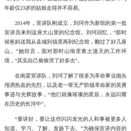
年龄仅23岁的姑娘走得并不容易。
2014年，宣讲队刚成立，刘珂作为新馆的第一批
宣讲员来到这座大山里的纪念馆。刘珂回忆，“那时
候爸妈送我从县城到镇里再到纪念馆，翻过了好几座
山。”她坦言，面对那时山坳里黄土漫天的工作环
境，“其实自己偷偷哭了好多次”。
在南梁宣讲队，刘珂了解了很多为革命事业抛头
颅洒热血的先烈，以及老一辈无产阶级革命家的英勇
事迹与光辉故事，“他们就像璀璨的星辰，永远闪耀
在历史的长河中”。
“要讲好，要让这些闪闪发光的人和事被更多人
知道、学习、了解、发扬下去。”为确保宣讲内容的