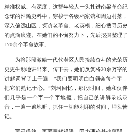
精准权威、有深度，这群年轻人一头扎进南梁革命纪
念馆的浩瀚史料中，穿梭于各级档案馆和周边村落，
深入偏远山区，探访老革命、老英模，细心搜寻历史
的点滴痕迹。在她们的不懈努力下，先后挖掘整理了
170余个革命故事。
为将那段激励一代代老区人民接续奋斗的光荣历
史更生动地讲出来、传下去，她们反复将20余万字的
讲解词背了上千遍。“我们要明明白白领会每个字，
把它们熟记于心。”刘珂回忆，那段时间，她和伙伴
们几乎是一个字一个字地抠，把自己的讲解录成录
音，一遍一遍地听，抓住一切能利用的时间，埋头苦
记。
要记得熟，更要理解得透。因为理论基础薄弱，