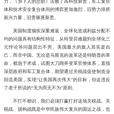
力，《乡下人的悲歌》击败了高科技新贵，军工复合
体和技术安全复合体间的博弈更加激烈，旧势力排挤
新兴力量，旧贵驱逐新贵。
美国制度痼疾深重难返，全球化造成利益分配不
均的问题具有结构性特征，从特里芬难题到全球化三
元悖论等问题层出不穷。美国最大的敌人其实是自
己，而非中国。无论是马斯克的改革还是特朗普的革
命，都急于求成，试图大刀阔斧变革官僚体系，直指
深层政府和军工复合体，期望通过关税战促使制造业
回流美国，实现“让美国再次伟大”的目标，但这违反
了老子所说的“无为而无不为”原则。
不打不相识，我们必须打赢打好这场关税战。关
税战、脱钩战既是中华民族伟大复兴的国运之战，也