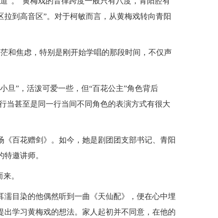
道”。“黄梅戏的音律跨度一般只有八度，青阳腔有
区拉到高音区”。对于柯敏而言，从黄梅戏转向青阳
迷茫和焦虑，特别是刚开始学唱的那段时间，不仅声
小旦”，活泼可爱一些，但“百花公主”角色背后
同行当甚至是同一行当间不同角色的表演方式有很大
场《百花赠剑》。如今，她是剧团团支部书记、青阳
的特邀讲师。
而来。
耳濡目染的他偶然听到一曲《天仙配》，便在心中埋
提出学习黄梅戏的想法。家人起初并不同意，在他的