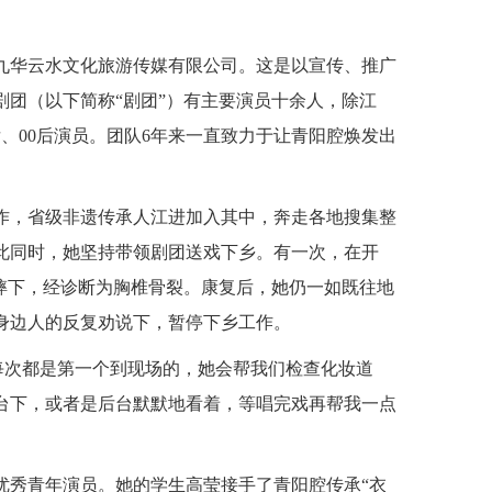
九华云水文化旅游传媒有限公司。这是以宣传、推广
团（以下简称“剧团”）有主要演员十余人，除江
后、00后演员。团队6年来一直致力于让青阳腔焕发出
工作，省级非遗传承人江进加入其中，奔走各地搜集整
与此同时，她坚持带领剧团送戏下乡。有一次，在开
摔下，经诊断为胸椎骨裂。康复后，她仍一如既往地
身边人的反复劝说下，暂停下乡工作。
师每次都是第一个到现场的，她会帮我们检查化妆道
台下，或者是后台默默地看着，等唱完戏再帮我一点
优秀青年演员。她的学生高莹接手了青阳腔传承“衣