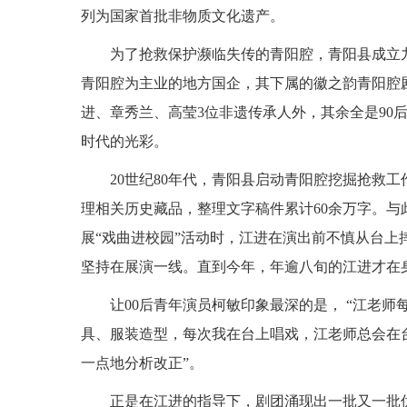
列为国家首批非物质文化遗产。
为了抢救保护濒临失传的青阳腔，青阳县成立
青阳腔为主业的地方国企，其下属的徽之韵青阳腔剧
进、章秀兰、高莹3位非遗传承人外，其余全是90
时代的光彩。
20世纪80年代，青阳县启动青阳腔挖掘抢救
理相关历史藏品，整理文字稿件累计60余万字。
展“戏曲进校园”活动时，江进在演出前不慎从台上
坚持在展演一线。直到今年，年逾八旬的江进才在
让00后青年演员柯敏印象最深的是， “江老
具、服装造型，每次我在台上唱戏，江老师总会在
一点地分析改正”。
正是在江进的指导下，剧团涌现出一批又一批