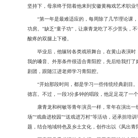
坚持下，母亲终于陪着他来到安徽黄梅戏艺术职业
“第一年是最难适应的，每周除了几节理论课
功房。”缺乏“童子功”，让康青龙吃了不少苦头，
酸疼的双腿上下楼。
毕业后，他辗转各类戏班舞台，在黄山表演时
我的嗓音、外形条件很适合青阳腔，先后给我打了好几
剧团，跟随江进老师学习青阳腔。
“开始那段时间，都是学习一些传统经典剧目
德言。不过，一段3分多钟的唱段，他足足花了一个
康青龙和柯敏等青年演员一样，常年在演出一
场”“戏曲进校园”“送戏进万村”等活动，还承担培训
题，结合地域特色及乡土文化，创作出以《凤出青