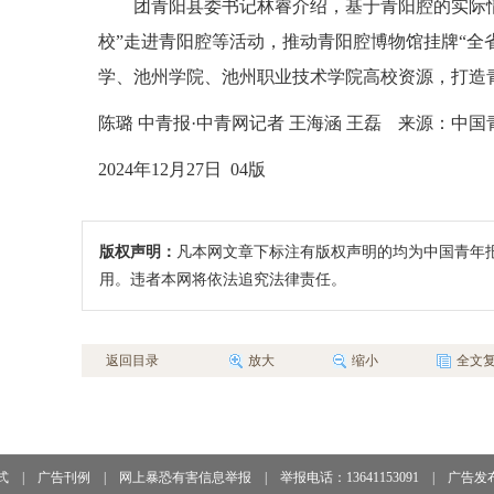
团青阳县委书记林睿介绍，基于青阳腔的实际
校”走进青阳腔等活动，推动青阳腔博物馆挂牌“全
学、池州学院、池州职业技术学院高校资源，打造
陈璐 中青报·中青网记者 王海涵 王磊
来源：中国
2024年12月27日 04版
版权声明：
凡本网文章下标注有版权声明的均为中国青年
用。违者本网将依法追究法律责任。
返回目录
放大
缩小
全文
式
|
广告刊例
|
网上暴恐有害信息举报
|
举报电话：13641153091
|
广告发