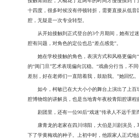
接触青阳腔，大概花了近两年的时间才慢慢摸到“门
十四度，很多时候没有停顿转折，需要直接从低音
腔，无疑是一次专业转型。
从开始接触到正式登台的3个月期间，她有过
腔有问题，对角色的定位也总“差点感觉”。
她在学校接触的角色，表演方式和风格更偏向“
的“闺门旦”艺术表现偏向沉稳。“戏曲分行当，不
差别，好在老师们一直陪着我，鼓励我。”她回忆。
如今，柯敏已在大大小小的舞台上演出了上百
腔博物馆的讲解员，也是当地青年夜校青阳腔课程
剧团里，还有一位90后“戏迷”传承人不远千里
康青龙的老家在四川绵阳，大伯是川剧演员，
下了学黄梅戏的种子。上初中时，他跟家人正式地