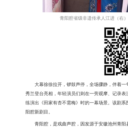
青阳腔省级非遗传承人江进（右
大幕徐徐拉开，锣鼓声停，全场骤静，伴着一
秀兰登台亮相，年轻演员们则在一旁观摩、记录表
练演出《田家有杏不需梅》时的一幕场景。该剧系围
阳腔新剧目。
青阳腔，是戏曲声腔，因发源于安徽池州青阳县