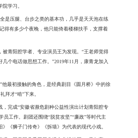
学院学习。
，全是压腿、台步之类的基本功，几乎是天天泡在练
不记得有多少个夜晚，他只能倚着楼梯扶手，支撑着
，被青阳腔学者、专业演员王为发现。“王老师觉得
个电话做思想工作。”2019年11月，康青龙加入
。”他最初接触的角色，是经典剧目《圆月桥》中的徐
礼拜才“啃”下来。
线，完成“安徽省濒危剧种公益性演出计划青阳腔专
学员工作。剧团还围绕“脱贫攻坚”“廉政”等时代主
阳》《狮子门传奇》《拆墙》为代表的现代小戏。